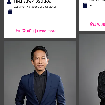
ผศ.คณพศ วิรัตนชัย
Sirameth Akk
-
Asst. Prof. Kanapoot Viruttanachai
-
-
-
-
-
อ่านเพิ่ม
อ่านเพิ่มเติม | Read more...