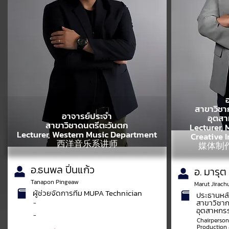
สาขาวิชา
อาจารย์ประจำ
อุตสา
สาขาวิชาดนตรีตะวันตก
Lecturer,
Lecturer, Western Music Department
Creative 
西洋音乐系讲师
媒体制
อ.ธนพล ปิ่นแก้ว
อ. มารุต 
Tanapon Pingeaw
Marut Jirach
ผู้ช่วยจัดการทีม MUPA Technician
ประธานหล
สาขาวิชาก
-
อุตสาหกรร
-
Chairperson,
Production 