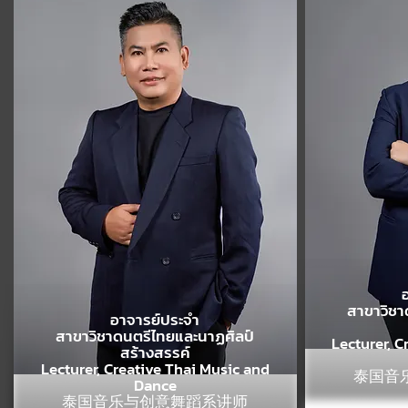
สาขาวิชา
อาจารย์ประจำ
สาขาวิชาดนตรีไทยและนาฏศิลป์
Lecturer, C
สร้างสรรค์
Lecturer, Creative Thai Music and
泰国音
Dance
泰国音乐与创意舞蹈系讲师