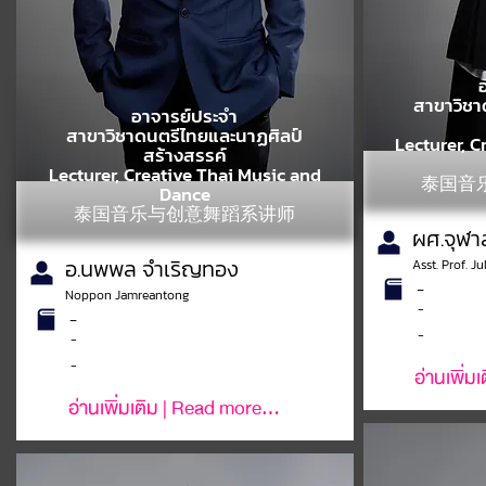
สาขาวิชา
อาจารย์ประจำ
สาขาวิชาดนตรีไทยและนาฏศิลป์
Lecturer, C
สร้างสรรค์
Lecturer, Creative Thai Music and
泰国音
Dance
泰国音乐与创意舞蹈系讲师
ผศ.จุฬา
อ.นพพล จำเริญทอง
Asst. Prof. 
-
Noppon Jamreantong
-
-
-
-
-
อ่านเพิ่ม
อ่านเพิ่มเติม | Read more...