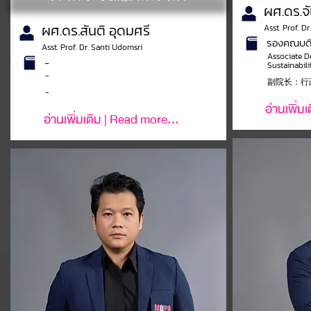
ผศ.ดร.จ
ผศ.ดร.สันติ อุดมศรี
Asst. Prof. D
รองคณบดีฝ
Asst. Prof. Dr. Santi Udomsri
Associate D
-
Sustainabili
-
副院长：行
-
อ่านเพิ่ม
อ่านเพิ่มเติม | Read more...