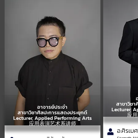
สาขาวิชา
อาจารย์ประจำ
Lecturer, A
สาขาวิชาศิลปะการแสดงประยุกต์
应用
Lecturer, Applied Performing Arts
应用表演艺术系讲师
อ.ศิรเมศ