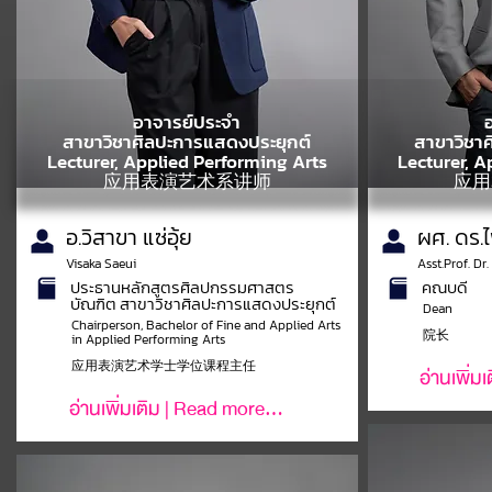
อาจารย์ประจำ
สาขาวิชาศิลปะการแสดงประยุกต์
สาขาวิชา
Lecturer, Applied Performing Arts
Lecturer, A
应用表演艺术系讲师
应用
อ.วิสาขา แซ่อุ้ย
ผศ. ดร.
Visaka Saeui
Asst.Prof. D
ประธานหลักสูตรศิลปกรรมศาสตร
คณบดี
บัณฑิต สาขาวิชาศิลปะการแสดงประยุกต์
Dean
Chairperson, Bachelor of Fine and Applied Arts
院长
in Applied Performing Arts
应用表演艺术学士学位课程主任
อ่านเพิ่ม
อ่านเพิ่มเติม | Read more...