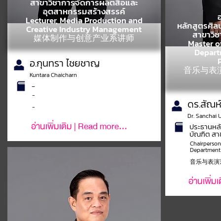
สาขาวิชาการจัดการผลิตสื่อและ
อุตสาหกรรมสร้างสรรค์
Lecturer, Media Production and
หลักสูตรศิ
Creative Industry Management
สาขาวิ
媒体制作与创意产业系讲师
Master o
Depart
อ.กุนทรา ไชยชาญ
音乐与表演
Kuntara Chaicharn
-
-
ดร.สัณห์ไ
-
Dr. Sanchai 
อ่านเพิ่มเติม | Read more...
ประธานหล
บัณฑิต ส
Chairperson,
Department 
音乐与表演
อ่านเพิ่ม