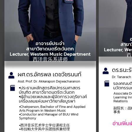
อาจารย์ประจำ
สาขา
สาขาวิชาดนตรีตะวันตก
Lecturer, W
Lecturer, Western Music Department
西
西洋音乐系讲师
ดร.ธนะรั
ผศ.ดร.อัครพล เดชวัชรนนท์
Dr. Tanarach
Asst. Prof. Dr. Akkarapon Dejwacharanon
รองคณบดีฝ
▪️ประธานหลักสูตรศิลปกรรมศาสตร
นวัตกรรมกา
บัณฑิต สาขาวิชาดนตรีตะวันตก
Associate De
▪️ผู้อำนวยเพลงและผู้จัดการวงดุริยางค์
Learning Inn
เครื่องลมแห่งมหาวิทยาลัยบูรพา
Relations
▪️Chairperson, Bachelor of Fine and Applied
副院长：战
Arts Program in Western Music
事务
▪️Conductor and Manager of BUU Wind
Symphony
อ่านเพิ่ม
▪️西洋音乐艺术学士学位课程主任
▪️布拉帕大学风中乐团指挥兼经理