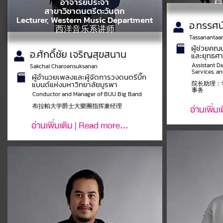
西
อาจารย์ประจำ
สาขาวิชาดนตรีตะวันตก
Lecturer, Western Music Department
อ.ทรรศน
西洋音乐系讲师
Tassanantaan
ผู้ช่วยคณ
อ.ศักดิ์ชัย เจริญสุขสนาน
และยุทธศาส
Assistant D
Sakchai Charoensuksanan
Services, a
ผู้อำนวยเพลงและผู้จัดการวงดนตรีบิ๊ก
แบนด์แห่งมหาวิทยาลัยบูรพา
院长助理：
事务
Conductor and Manager of BUU Big Band
布拉帕大学爵士大樂團指挥兼经理
อ่านเพิ่ม
อ่านเพิ่มเติม | Read more...