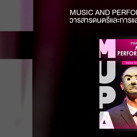
MUSIC AND PERFOR
วารสารดนตรีและการแ