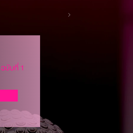
ฉบับที่ 1