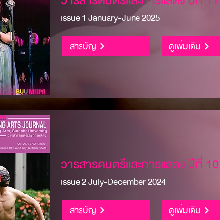
วารสารดนตรีและการแสดง ปีที่ 11 
issue 1 January-June 2025
สารบัญ
ดูเพิ่มเติม
วารสารดนตรีและการแสดง ปีที่ 10 
issue 2 July-December 2024
สารบัญ
ดูเพิ่มเติม