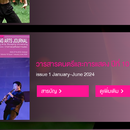
วารสารดนตรีและการแสดง ปีที่ 10 
issue 1 January-June 2024
สารบัญ
ดูเพิ่มเติม