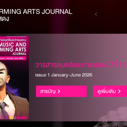
MING ARTS JOURNAL
สดง
วารสารดนตรีและการแสดง ปีที่ 12 
issue 1 January-June 2026
สารบัญ
ดูเพิ่มเติม