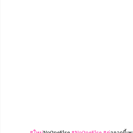
#ใหม
่NoOneElse 
#NoOneElse
#ต
่อจากนี้เ