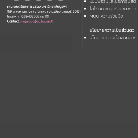
แบบฟอร์มและบริการนิสิต
คณะดนตรีและการแสดง มหาวิทยาลัยบูรพา
โลโก้คณะดนตรีและการแส
169 ถ.ลงหาดบางแสน ต.แสนสุข อ.เมือง จ.ชลบุรี 20131
MOU ความร่วมมือ
โทรศัพท์ : 038-102566 ต่อ 101
Contact:
mupabuu@go.buu.ac.th
นโยบายความเป็นส่วนตัว
นโยบายความเป็นส่วนตัวกา