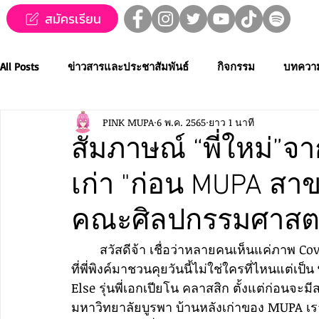
สมัครเรียน
All Posts
ข่าวสารและประชาสัมพันธ์
กิจกรรม
บทควา
PINK MUPA
6 พ.ค. 2565
ยาว 1 นาที
ข่าวทุนการศึกษา
MUPA ชวนชม👀🍿
MUPA On Stage
สัมภาษณ์ “พี่ใหม่”จา
เก่า "ก่อน MUPA ส
Western Music
Applied Performing Art
Creative Thai
คณะศิลปกรรมศาสตร
การประกวดขับร้องเพลงไทยลูกทุ่ง
การประกวดดนตรีไทยระ
	สวัสดีจ้า เชื่อว่าหลายคนเห็นแค่ภาพ Cover ก็อดกรี๊ดกันไม่ได้แล้ว เพราะรุ่นพี่คนเก่งของเรา
ที่พี่พิงค์มาชวนคุยวันนี้ไม่ใช่ใครที่ไหนแต่เป็น
Else รุ่นพี่เอกเปียโน คลาสสิก ตั้งแต่ก่
MUPA ACADEMY
MUPAC
การประชุมวิชาการและงานสร
มหาวิทยาลัยบูรพา บ้านหลังเก่าของ MUPA เร