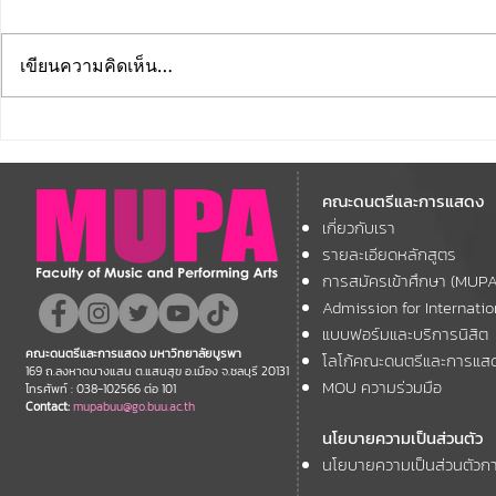
เขียนความคิดเห็น…
มหาวิทยาลัยบูรพา ขอเชิญนิสิต
ขอเชิญชวน
เก่าทุกรุ่น ทุกยุค ร่วมงาน BUU
และผู้ที่รักใ
ALUMNI CONCERT 2026
คณะดนตรีและการแสดง
สัมผัสความย
คอนเสิร์ตการกุศล คืนสู่เหย้า
เกี่ยวกับเรา
"SEA WIND 
รายละเอียดหลักสูตร
ศิษย์เก่าเทา-ทอง
การสมัครเข้าศึกษา (MUP
Admission for Internati
แบบฟอร์มและบริการนิสิต
คณะดนตรีและการแสดง มหาวิทยาลัยบูรพา
โลโก้คณะดนตรีและการแส
169 ถ.ลงหาดบางแสน ต.แสนสุข อ.เมือง จ.ชลบุรี 20131
MOU ความร่วมมือ
โทรศัพท์ : 038-102566 ต่อ 101
Contact:
mupabuu@go.buu.ac.th
นโยบายความเป็นส่วนตัว
นโยบายความเป็นส่วนตัวกา