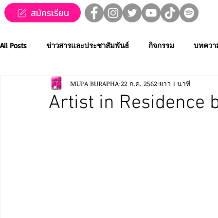
สมัครเรียน
All Posts
ข่าวสารและประชาสัมพันธ์
กิจกรรม
บทควา
MUPA BURAPHA
22 ก.ค. 2562
ยาว 1 นาที
ข่าวทุนการศึกษา
MUPA ชวนชม👀🍿
MUPA On Stage
Artist in Residence 
Western Music
Applied Performing Art
Creative Thai
การประกวดขับร้องเพลงไทยลูกทุ่ง
การประกวดดนตรีไทยระ
MUPA ACADEMY
MUPAC
การประชุมวิชาการและงานสร