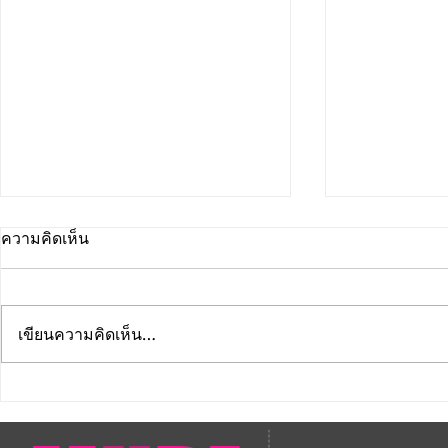
ความคิดเห็น
เขียนความคิดเห็น…
🟡 MUPA Academy เรามี
🟡 MUPA Aca
หลักสูตรการเต้น Jazz Moves
ทะเบียนเป็น