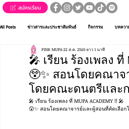
สมัครเรียน
All Posts
ข่าวสารและประชาสัมพันธ์
กิจกรรม
บทควา
PINK MUPA
22 ส.ค. 2565
ยาว 1 นาที
ข่าวทุนการศึกษา
MUPA ชวนชม👀🍿
MUPA On Stage
🎤 เรียน ร้องเพลง ท
😲✨ สอนโดยคณาจารย
Western Music
Applied Performing Art
Creative Thai
โดยคณะดนตรีและ
การประกวดขับร้องเพลงไทยลูกทุ่ง
การประกวดดนตรีไทยระ
🎤 เรียน ร้องเพลง ที่ MUPA ACADEMY !! 🎤
😲✨ สอนโดยคณาจารย์และผู้สอนที่คัดเลือ
MUPA ACADEMY
MUPAC
การประชุมวิชาการและงานสร