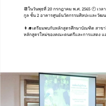
📆ในวันพุธที่ 20 กรกฎาคม พ.ศ. 2565 🕘 เวลา
กูล ชั้น 2 อาคารศูนย์นวัตกรรมศิลปะและว
👩‍🎓เตรียมพบกับหลักสูตรศึกษาบัณฑิต สาข
หลักสูตรใหม่ของคณะดนตรีและการแสดง​ และ