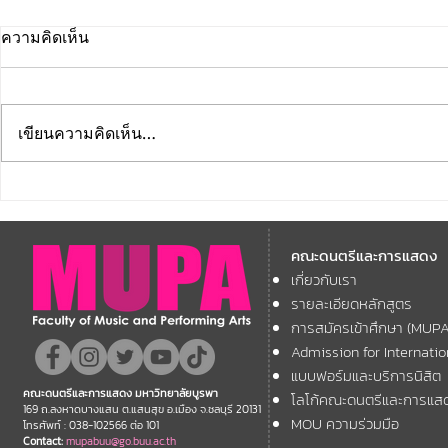
ความคิดเห็น
เขียนความคิดเห็น…
มหาวิทยาลัยบูรพา ขอเชิญนิสิต
ขอเชิญชวน
เก่าทุกรุ่น ทุกยุค ร่วมงาน BUU
และผู้ที่รักใ
ALUMNI CONCERT 2026
คณะดนตรีและการแสดง
สัมผัสความย
คอนเสิร์ตการกุศล คืนสู่เหย้า
เกี่ยวกับเรา
"SEA WIND 
รายละเอียดหลักสูตร
ศิษย์เก่าเทา-ทอง
การสมัครเข้าศึกษา (MUP
Admission for Internati
แบบฟอร์มและบริการนิสิต
คณะดนตรีและการแสดง มหาวิทยาลัยบูรพา
โลโก้คณะดนตรีและการแส
169 ถ.ลงหาดบางแสน ต.แสนสุข อ.เมือง จ.ชลบุรี 20131
MOU ความร่วมมือ
โทรศัพท์ : 038-102566 ต่อ 101
Contact:
mupabuu@go.buu.ac.th