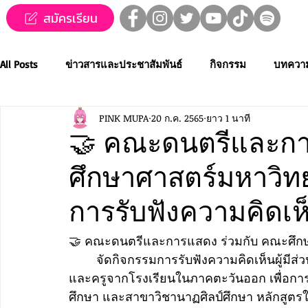
สมัครเรียน
All Posts
ข่าวสารและประชาสัมพันธ์
กิจกรรม
บทควา
PINK MUPA
20 ก.ค. 2565
ยาว 1 นาที
ข่าวทุนการศึกษา
MUPA ชวนชม👀🍿
MUPA On Stage
🤝 คณะดนตรีและกา
ศึกษาศาสตร์มหาวิทย
Western Music
Applied Performing Art
Creative Thai
การรับฟังความคิดเห็นผ
การประกวดขับร้องเพลงไทยลูกทุ่ง
การประกวดดนตรีไทยระ
🤝 คณะดนตรีและการแสดง ร่วมกับ คณะศึกษ
	จัดกิจกรรมการรับฟังความคิดเห็นผู้มี
และครูจากโรงเรียนในภาคตะวันออก เพื่อกา
MUPA ACADEMY
MUPAC
การประชุมวิชาการและงานสร
ศึกษา และสาขาวิชานาฏศิลป์ศึกษา หลักสูตรให