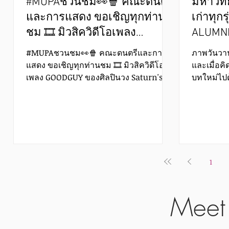
#MUPAชวนชม👀🍿 คณะดนตรี
มหาวิทย
และการแสดง ขอเชิญทุกท่าน
เก่าทุก
ชม 🎞️ มิวสิควิดีโอเพลง
ALUMNI
GOODGUY ของศิลปินวง
คอนเสิร
#MUPAชวนชม👀🍿 คณะดนตรีและการ
ภาพวันวานย
Saturn's Light
ศิษย์เก
แสดง ขอเชิญทุกท่านชม 🎞️ มิวสิควิดีโอ
และเมื่อค
เพลง GOODGUY ของศิลปินวง Saturn's
บทใหม่ไปด
Light ดูได้ทาง 🔗
ขอเชิญนิสิ
https://youtu.be/DIyAFnTRJIU ㅤ ผล
ALUMNI C
งานการผลิตของศิษย์เก่าคณะดนตรีและ
กุศล คืนสู่เหย
การแสดง โดยมีทีมงานดังนี้ 🎬 ผู้กำกับและ
คนกลับมาพ
เขียนบท : กวินท์ ศรีประเสริฐ (ศิษย์เก่า/
กลับมาที่บ
การจัดการผลิตสื่อฯ - รหัส 65) 🎥 ผู้กำกับ
อาจารย์ที่
1
ภาพ : บุณยกร อะติชาคะโร (ศิษย์เก่า/การ
โอกาสให้น
จัดการผลิตสื่อฯ - รหัส 63) 🙋‍♂️ นักแสดงนำ
กลับไปสู่เ
ชาย : ชุมพร สายกระสุน (ศิษย์เก่า/ศิลปะ
ศิลปิน ✨ E
Meet
การแสดง - รหัส 63) 🙆‍♀️ ผู้ฝึกสอนการแสดง
วิทยาลัยน
: โชติรส ทิพหา