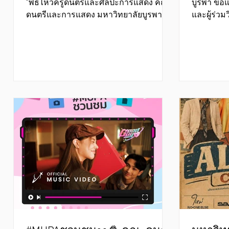
บูรพา"
เสนอผล
"พิธีไหว้ครูดนตรีและศิลปะการแสดง คณะ
บูรพา ขอ
ดนตรีและการแสดง มหาวิทยาลัยบูรพา"
และผู้ร่วม
ประชุม
ลงทะเบียนเข้าร่วมได้แล้วทาง ✍️
รับให้นำเ
นานาชาต
https://mupabuu.com/waikhru ▪️ พิธี
บทความ / 
ประจำปี
ไหว้ครูศิลปะการแสดง 🗓️ จัดในวันที่ 3
ระดับนาน
กันยายน พ.ศ. 2569 🕘 9:00 น. เป็นต้นไป 🔒
วิชาการร
ปิดรับลงทะเบียน 20 สิงหาคม พ.ศ. 2569 ผู้
"ศิลปกรรมว
อ่านโองการ : ครูไพฑูรย์ เข้มแข็ง ศิลปิน
National 
แห่งชาติ สาขาศิลปะการแสดง (นาฏศิลป์
Conferenc
ไทย - โขน ละคร) ▪️ พิธีไหว้ครูดนตรี 🗓️ จัด
2026 (FAR 
ในวันที่ 17 กันยายน พ.ศ. 2569 🕘 9:00 น.
Appearing
เป็นต้นไป 🔒 ปิดรับลงทะเบียน 3 ก
แนวคิดของ
มิใช่ในฐาน
ระบวน