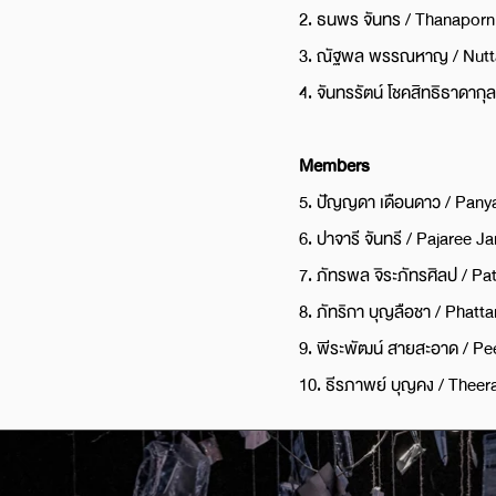
2. ธนพร จันทร / Thanapor
3. ณัฐพล พรรณหาญ / Nut
4. จันทรรัตน์ โชคสิทธิธาดากุ
Members
5. ปัญญดา เดือนดาว / Pan
6. ปาจารี จันทรี / Pajaree J
7. ภัทรพล จิระภัทรศิลป / Pat
8. ภัทริกา บุญลือชา / Phatt
9. พีระพัฒน์ สายสะอาด / Pe
10. ธีรภาพย์ บุญคง / The