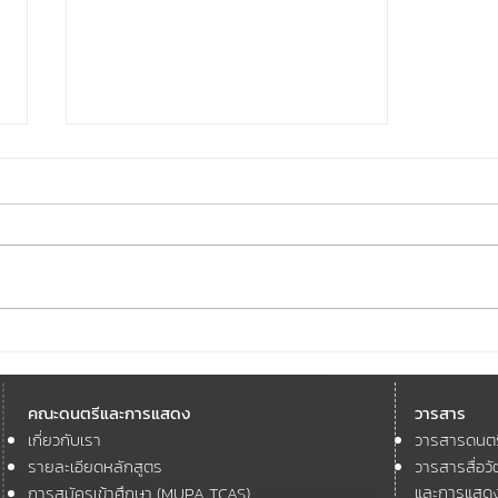
🎼🎤🎹 MUPA Academy Recital
🎼🎤🎹กับครั้งแรกที่ MU HALL
อาคาร MUPAC !! เมื่อวันที่ 28-
คณะดนตรีและการแสดง
วารสาร
29 มิถุนายน
เกี่ยวกับเรา
วารสารดนต
รายละเอียดหลักสูตร
วารสารสื่อ
และการแสด
การสมัครเข้าศึกษา (MUPA TCAS)