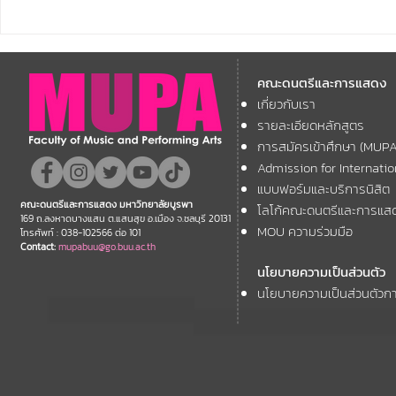
คณะดนตรีและการแสดง
คณะดนตรีแ
มหาวิทยาลัยบูรพา ขอแสดง
มหาวิทยาลัย
คณะดนตรีและการแสดง
ความยินดี กับคณาจารย์ของ
โครงการ Th
เกี่ยวกับเรา
11th ASEAN+
คณะฯ ที่ได้รับการตอบรับให้นำ
Forum
รายละเอียดหลักสูตร
เสนอผลงานวิชาการ ในงาน
การสมัครเข้าศึกษา (MUP
ประชุมวิชาการระดับชาติและ
Admission for Internati
นานาชาติ "ศิลปกรรมวิจัย"
แบบฟอร์มและบริการนิสิต
คณะดนตรีและการแสดง มหาวิทยาลัยบูรพา
โลโก้คณะดนตรีและการแส
ประจำปี 2569 (FAR 12)
169 ถ.ลงหาดบางแสน ต.แสนสุข อ.เมือง จ.ชลบุรี 20131
MOU ความร่วมมือ
โทรศัพท์ : 038-102566 ต่อ 101
Contact:
mupabuu@go.buu.ac.th
นโยบายความเป็นส่วนตัว
นโยบายความเป็นส่วนตัวกา