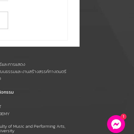
PAชวนชม👀🍿 คณะดนตรี
ารแสดง ขอเชิญทุกท่าน
️ มิวสิควิดีโอเพลง
รีและการแสดง
GUY ของศิลปินวง
วัฒนธรรมและงานสร้างสรรค์ทางดนตรี
n's Light
ง
กิจกรรม
T
DEMY
1
lty of Music and Performing Arts,
iversity