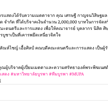
แสดงได้รับความเมตตาจาก คุณ เศรษฐี กาญจนวิสิษฐผล
วด จำกัด ที่ได้บริจาคเงินจำนวน 2,000,000 บาทในการจัดส
ะดนตรีและการแสดง เพื่อให้คณาจารย์ บุคลากร นิสิต ศิษ
บูชาเป็นที่เคารพยึดเหนี่ยวจิตใจ
์สัณห์ไชญ์ เอื้อศิลป์ คณบดีคณะดนตรีและการแสดง เป็นผู้ร
ผู้บริจาคผู้เปี่ยมเมตตาและความศรัทธาองค์พระพิฆเนศด
แสดง
#มหาวิทยาลัยบูรพา
#ทีมบูรพา
#MUPA
์