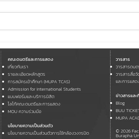
คณะดนตรีและการแสดง
#MU
มหาวิทยาลัยบูรพา เข้าร่วม
และก
คณะดนตรีและการแสดง
วารสาร
โครงการ The 21st ASEAN and
ชม 🎞
เกี่ยวกับเรา
วารสารดนต
11th ASEAN+3 Youth Cultural
GOOD
Forum
รายละเอียดหลักสูตร
วารสารสื่อ
Satur
และการแสด
การสมัครเข้าศึกษา (MUPA TCAS)
Admission for International Students
ข่าวสารและ
แบบฟอร์มและบริการนิสิต
Blog
โลโก้คณะดนตรีและการแสดง
BUU TICKE
MOU ความร่วมมือ
MUPA ACA
นโยบายความเป็นส่วนตัว
© 2026 Facu
นโยบายความเป็นส่วนตัวการใช้กล้องวงจรปิด
Burapha Un