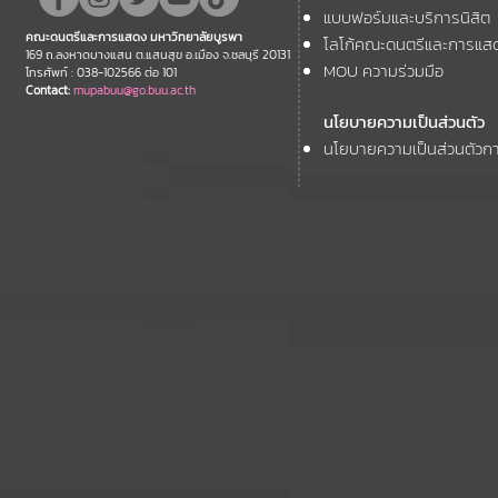
นานาชาติ "ศิลปกรรมวิจัย"
แบบฟอร์มและบริการนิสิต
คณะดนตรีและการแสดง มหาวิทยาลัยบูรพา
โลโก้คณะดนตรีและการแส
ประจำปี 2569 (FAR 12)
169 ถ.ลงหาดบางแสน ต.แสนสุข อ.เมือง จ.ชลบุรี 20131
MOU ความร่วมมือ
โทรศัพท์ : 038-102566 ต่อ 101
Contact:
mupabuu@go.buu.ac.th
นโยบายความเป็นส่วนตัว
นโยบายความเป็นส่วนตัวกา