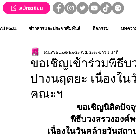
สมัครเรียน
All Posts
ข่าวสารและประชาสัมพันธ์
กิจกรรม
บทควา
MUPA BURAPHA
25 ก.ย. 2563
ยาว 1 นาที
ข่าวทุนการศึกษา
MUPA ชวนชม👀🍿
MUPA On Stage
ขอเชิญเข้าร่วมพิธี
ปางนฤตยะ เนื่องใน
Western Music
Applied Performing Art
Creative Thai
คณะฯ
การประกวดขับร้องเพลงไทยลูกทุ่ง
การประกวดดนตรีไทยระ
ขอเชิญนิสิตปัจจุบ
พิธีบวงสรวงองค์
MUPA ACADEMY
MUPAC
การประชุมวิชาการและงานสร
เนื่องในวันคล้ายวัน