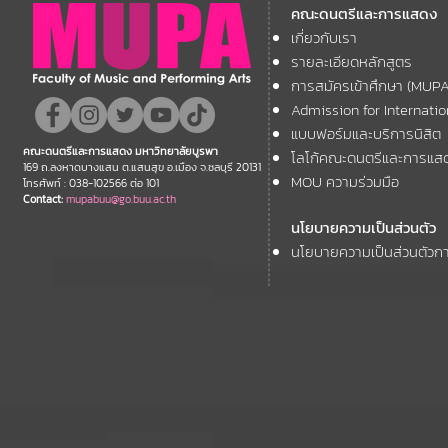
คณะดนตรีและการแสดง
ความยินดี กับคณาจารย์ของ
โครงการ Th
เกี่ยวกับเรา
11th ASEAN+
คณะฯ ที่ได้รับการตอบรับให้นำ
Forum
รายละเอียดหลักสูตร
เสนอผลงานวิชาการ ในงาน
การสมัครเข้าศึกษา (MUP
ประชุมวิชาการระดับชาติและ
Admission for Internati
นานาชาติ "ศิลปกรรมวิจัย"
แบบฟอร์มและบริการนิสิต
คณะดนตรีและการแสดง มหาวิทยาลัยบูรพา
โลโก้คณะดนตรีและการแส
ประจำปี 2569 (FAR 12)
169 ถ.ลงหาดบางแสน ต.แสนสุข อ.เมือง จ.ชลบุรี 20131
MOU ความร่วมมือ
โทรศัพท์ : 038-102566 ต่อ 101
Contact:
mupabuu@go.buu.ac.th
นโยบายความเป็นส่วนตัว
นโยบายความเป็นส่วนตัวกา