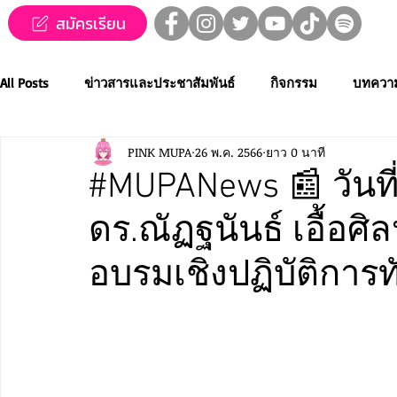
สมัครเรียน
All Posts
ข่าวสารและประชาสัมพันธ์
กิจกรรม
บทควา
PINK MUPA
26 พ.ค. 2566
ยาว 0 นาที
ข่าวทุนการศึกษา
MUPA ชวนชม👀🍿
MUPA On Stage
#MUPANews 📰 วันที่
ดร.ณัฏฐนันธ์ เอื้อศ
Western Music
Applied Performing Art
Creative Thai
อบรมเชิงปฏิบัติการ
การประกวดขับร้องเพลงไทยลูกทุ่ง
การประกวดดนตรีไทยระ
MUPA ACADEMY
MUPAC
การประชุมวิชาการและงานสร