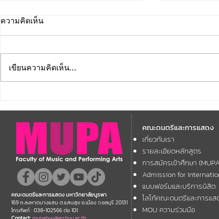
ความคิดเห็น
เขียนความคิดเห็น…
คณะดนตรีและการแสดง
คณะดนตรีแ
มหาวิทยาลัยบูรพา ขอแสดง
มหาวิทยาลัย
คณะดนตรีและการแสดง
ความยินดี กับคณาจารย์ของ
โครงการ Th
เกี่ยวกับเรา
11th ASEAN+
คณะฯ ที่ได้รับการตอบรับให้นำ
Forum
รายละเอียดหลักสูตร
เสนอผลงานวิชาการ ในงาน
การสมัครเข้าศึกษา (MUP
ประชุมวิชาการระดับชาติและ
Admission for Internati
นานาชาติ "ศิลปกรรมวิจัย"
แบบฟอร์มและบริการนิสิต
คณะดนตรีและการแสดง มหาวิทยาลัยบูรพา
โลโก้คณะดนตรีและการแส
ประจำปี 2569 (FAR 12)
169 ถ.ลงหาดบางแสน ต.แสนสุข อ.เมือง จ.ชลบุรี 20131
MOU ความร่วมมือ
โทรศัพท์ : 038-102566 ต่อ 101
Contact:
mupabuu@go.buu.ac.th