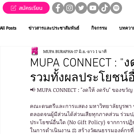
สมัครเรียน
All Posts
ข่าวสารและประชาสัมพันธ์
กิจกรรม
บทควา
MUPA BURAPHA
17 มิ.ย.
ยาว 1 นาที
ข่าวทุนการศึกษา
MUPA ชวนชม👀🍿
MUPA On Stage
MUPA CONNECT : "งด
รวมทั้งผลประโยชน์อ
Western Music
Applied Performing Art
Creative Thai
📢 MUPA CONNECT : "งดให้ งดรับ" ของขวัญ 
การประกวดขับร้องเพลงไทยลูกทุ่ง
การประกวดดนตรีไทยระ
คณะดนตรีและการแสดง มหาวิทยาลัยบูรพา ขอ
ตลอดจนผู้มีส่วนได้ส่วนเสียทุกภาคส่วน ร่วม
ประโยชน์อื่นใด (No Gift Policy) จากการปฏิบ
MUPA ACADEMY
MUPAC
การประชุมวิชาการและงานสร
ในการดำเนินงาน ⚖️ สร้างวัฒนธรรมองค์กรที่