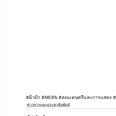
#ม
ิวป้า 
#MUPA
#คณะดนตร
ีและการแสดง 
#
ข่าวสารและประชาสัมพันธ์