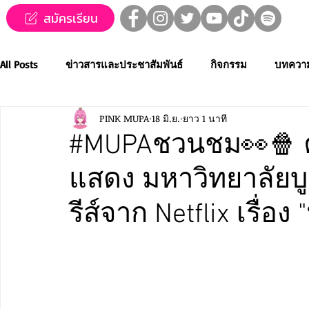
สมัครเรียน
All Posts
ข่าวสารและประชาสัมพันธ์
กิจกรรม
บทควา
PINK MUPA
18 มิ.ย.
ยาว 1 นาที
ข่าวทุนการศึกษา
MUPA ชวนชม👀🍿
MUPA On Stage
#MUPAชวนชม👀🍿 
แสดง มหาวิทยาลัยบ
Western Music
Applied Performing Art
Creative Thai
รีส์จาก Netflix เรื่อ
การประกวดขับร้องเพลงไทยลูกทุ่ง
การประกวดดนตรีไทยระ
MUPA ACADEMY
MUPAC
การประชุมวิชาการและงานสร