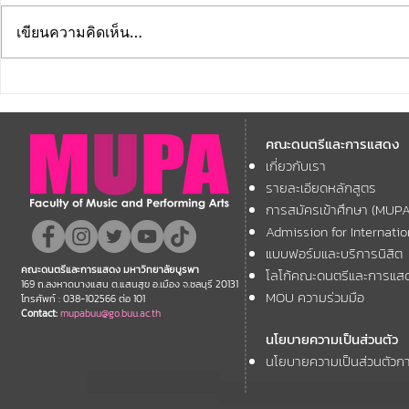
เขียนความคิดเห็น…
คณะดนตรีและการแสดง
คณะดนตรีแ
มหาวิทยาลัยบูรพา ขอแสดง
มหาวิทยาลัย
คณะดนตรีและการแสดง
ความยินดี กับคณาจารย์ของ
โครงการ Th
เกี่ยวกับเรา
11th ASEAN+
คณะฯ ที่ได้รับการตอบรับให้นำ
Forum
รายละเอียดหลักสูตร
เสนอผลงานวิชาการ ในงาน
การสมัครเข้าศึกษา (MUP
ประชุมวิชาการระดับชาติและ
Admission for Internati
นานาชาติ "ศิลปกรรมวิจัย"
แบบฟอร์มและบริการนิสิต
คณะดนตรีและการแสดง มหาวิทยาลัยบูรพา
โลโก้คณะดนตรีและการแส
ประจำปี 2569 (FAR 12)
169 ถ.ลงหาดบางแสน ต.แสนสุข อ.เมือง จ.ชลบุรี 20131
MOU ความร่วมมือ
โทรศัพท์ : 038-102566 ต่อ 101
Contact:
mupabuu@go.buu.ac.th
นโยบายความเป็นส่วนตัว
นโยบายความเป็นส่วนตัวกา