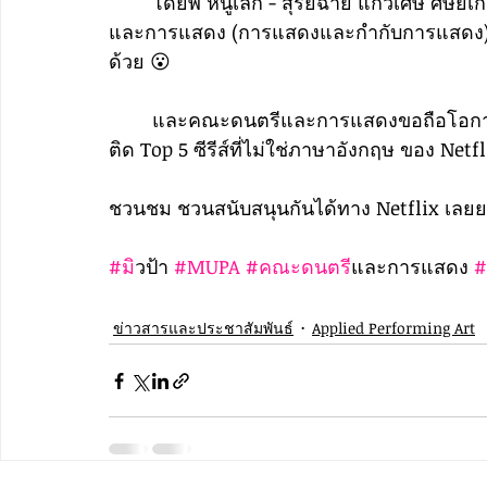
	โดยพี่ หนูเล็ก - สุรีย์ฉาย แก้วเศษ ศิษย์เก่า หลักสูตรศิลปกรรมศาสตรบัณฑิต สาขาวิชาดนตรี
และการแสดง (การแสดงและกำกับการแสดง) เป
ด้วย 😮
	และคณะดนตรีและการแสดงขอถือโอกาสแสด
ติด Top 5 ซีรีส์ที่ไม่ใช่ภาษาอังกฤษ ของ Netf
ชวนชม ชวนสนับสนุนกันได้ทาง Netflix เลย
#ม
ิวป้า 
#MUPA
#คณะดนตร
ีและการแสดง 
#
ข่าวสารและประชาสัมพันธ์
Applied Performing Art