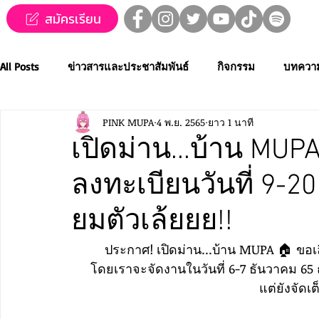
สมัครเรียน
All Posts
ข่าวสารและประชาสัมพันธ์
กิจกรรม
บทควา
PINK MUPA
4 พ.ย. 2565
ยาว 1 นาที
ข่าวทุนการศึกษา
MUPA ชวนชม👀🍿
MUPA On Stage
เปิดม่าน...บ้าน MUPA
ลงทะเบียนวันที่ 9-2
Western Music
Applied Performing Art
Creative Thai
ยมตัวเล้ยยย!!
การประกวดขับร้องเพลงไทยลูกทุ่ง
การประกวดดนตรีไทยระ
ประกาศ! เปิดม่าน...บ้าน MUPA 🏠 ขอเล
โดยเราจะจัดงานในวันที่ 6-7 ธันวาคม 
แต่ยังจัดเต
MUPA ACADEMY
MUPAC
การประชุมวิชาการและงานสร