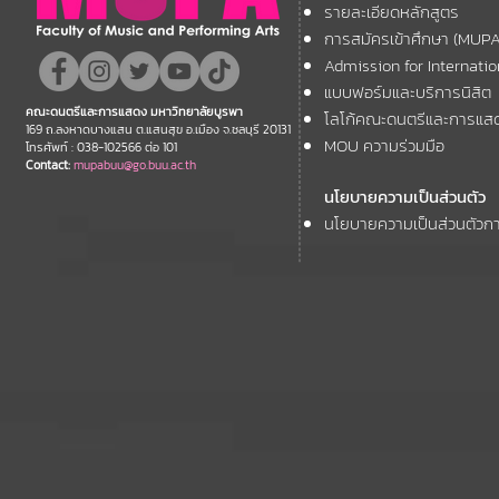
Forum
รายละเอียดหลักสูตร
เสนอผลงานวิชาการ ในงาน
การสมัครเข้าศึกษา (MUP
ประชุมวิชาการระดับชาติและ
Admission for Internati
นานาชาติ "ศิลปกรรมวิจัย"
แบบฟอร์มและบริการนิสิต
คณะดนตรีและการแสดง มหาวิทยาลัยบูรพา
โลโก้คณะดนตรีและการแส
ประจำปี 2569 (FAR 12)
169 ถ.ลงหาดบางแสน ต.แสนสุข อ.เมือง จ.ชลบุรี 20131
MOU ความร่วมมือ
โทรศัพท์ : 038-102566 ต่อ 101
Contact:
mupabuu@go.buu.ac.th
นโยบายความเป็นส่วนตัว
นโยบายความเป็นส่วนตัวกา