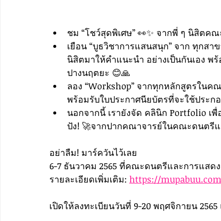
ชม “โชว์สุดพิเศษ” 👀✨️ จากพี่ ๆ นิสิ
เยือน “บูธวิชาการแสนสนุก” จาก ทุกสาข
นิสิตมาให้คำแนะนำ อย่างเป็นกันเอง พ
ปางนฤตยะ 😊🙏
ลอง “Workshop” จากทุกหลักสูตรในคณะฯ 
พร้อมรับใบประกาศนียบัตรที่จะใช้ประกอ
นอกจากนี้ เรายังจัด คลินิก Portfolio
ปัง! 🚀จากปากคณาจารย์ในคณะดนตรี
อย่าลืม! มาร์ควันไว้เลย  
6-7 ธันวาคม 2565 ที่คณะดนตรีและการแสดง
รายละเอียดเพิ่มเติม: 
https://mupabuu.co
เปิดให้ลงทะเบียนวันที่ 9-20 พฤศจิกายน 2565 