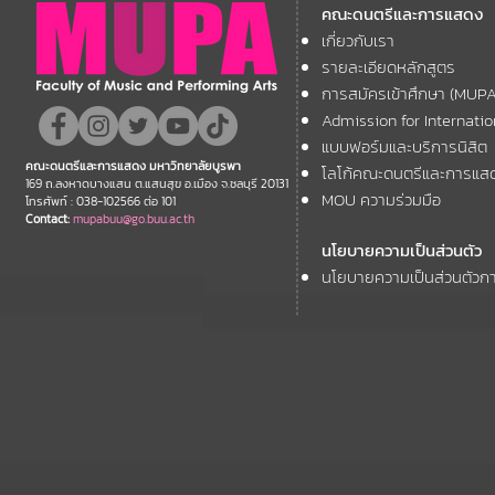
คณะดนตรีและการแสดง
ความยินดี กับคณาจารย์ของ
โครงการ Th
เกี่ยวกับเรา
11th ASEAN+
คณะฯ ที่ได้รับการตอบรับให้นำ
Forum
รายละเอียดหลักสูตร
เสนอผลงานวิชาการ ในงาน
การสมัครเข้าศึกษา (MUP
ประชุมวิชาการระดับชาติและ
Admission for Internati
นานาชาติ "ศิลปกรรมวิจัย"
แบบฟอร์มและบริการนิสิต
คณะดนตรีและการแสดง มหาวิทยาลัยบูรพา
โลโก้คณะดนตรีและการแส
ประจำปี 2569 (FAR 12)
169 ถ.ลงหาดบางแสน ต.แสนสุข อ.เมือง จ.ชลบุรี 20131
MOU ความร่วมมือ
โทรศัพท์ : 038-102566 ต่อ 101
Contact:
mupabuu@go.buu.ac.th
นโยบายความเป็นส่วนตัว
นโยบายความเป็นส่วนตัวกา