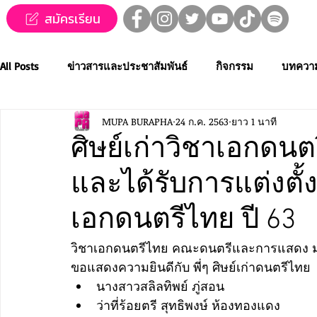
สมัครเรียน
All Posts
ข่าวสารและประชาสัมพันธ์
กิจกรรม
บทควา
MUPA BURAPHA
24 ก.ค. 2563
ยาว 1 นาที
ข่าวทุนการศึกษา
MUPA ชวนชม👀🍿
MUPA On Stage
ศิษย์เก่าวิชาเอกดนต
และได้รับการแต่งตั้
Western Music
Applied Performing Art
Creative Thai
เอกดนตรีไทย ปี 63
การประกวดขับร้องเพลงไทยลูกทุ่ง
การประกวดดนตรีไทยระ
วิชาเอกดนตรีไทย คณะดนตรีและการแสดง มห
ขอแสดงความยินดีกับ พี่ๆ ศิษย์เก่าดนตรีไทย
นางสาวสลิลทิพย์ ภู่สอน
MUPA ACADEMY
MUPAC
การประชุมวิชาการและงานสร
ว่าที่ร้อยตรี สุทธิพงษ์ ห้องทองแดง