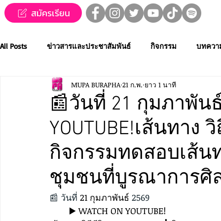
สมัครเรียน
All Posts
ข่าวสารและประชาสัมพันธ์
กิจกรรม
บทควา
MUPA BURAPHA
21 ก.พ.
ยาว 1 นาที
ข่าวทุนการศึกษา
MUPA ชวนชม👀🍿
MUPA On Stage
📰วันที่ 21 กุมภาพั
YOUTUBE!เส้นทาง วิ
Western Music
Applied Performing Art
Creative Thai
กิจกรรมทดสอบเส้นท
การประกวดขับร้องเพลงไทยลูกทุ่ง
การประกวดดนตรีไทยระ
ชุมชนที่บูรณาการศ
📰 วันที่ 
21 กุมภาพันธ์
 2569
MUPA ACADEMY
MUPAC
การประชุมวิชาการและงานสร
	▶️ WATCH ON YOUTUBE!