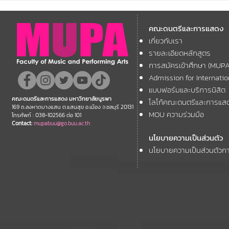
มหาวิทยาลัยบูรพา ขอแสดง
มหาวิทยาลัย
คณะดนตรีและการแสดง
ความยินดี กับคณาจารย์ของ
โครงการ Th
เกี่ยวกับเรา
11th ASEAN+
คณะฯ ที่ได้รับการตอบรับให้นำ
Forum
รายละเอียดหลักสูตร
เสนอผลงานวิชาการ ในงาน
การสมัครเข้าศึกษา (MUP
ประชุมวิชาการระดับชาติและ
Admission for Internati
นานาชาติ "ศิลปกรรมวิจัย"
แบบฟอร์มและบริการนิสิต
คณะดนตรีและการแสดง มหาวิทยาลัยบูรพา
โลโก้คณะดนตรีและการแส
ประจำปี 2569 (FAR 12)
169 ถ.ลงหาดบางแสน ต.แสนสุข อ.เมือง จ.ชลบุรี 20131
MOU ความร่วมมือ
โทรศัพท์ : 038-102566 ต่อ 101
Contact:
mupabuu@go.buu.ac.th
นโยบายความเป็นส่วนตัว
นโยบายความเป็นส่วนตัวกา