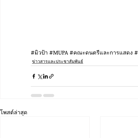
#ม
ิวป้า 
#MUPA
#คณะดนตร
ีและการแสดง 
#
ข่าวสารและประชาสัมพันธ์
โพสต์ล่าสุด