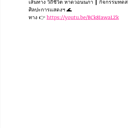
เส้นทาง วิถีชีวิต หาดวอนนภา ┃ กิจกรรมทดส
ศิลปะการแสดงฯ 🌊
ทาง 👉 
https://youtu.be/BCk8IawaLZk