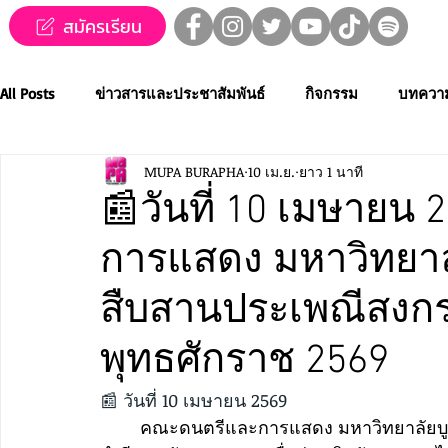
สมัครเรียน
All Posts
ข่าวสารและประชาสัมพันธ์
กิจกรรม
บทควา
MUPA BURAPHA
10 เม.ย.
ยาว 1 นาที
ข่าวทุนการศึกษา
MUPA ชวนชม👀🍿
MUPA On Stage
📰วันที่ 10 เมษายน
การแสดง มหาวิทยาล
Western Music
Applied Performing Art
Creative Thai
สืบสานประเพณีสงกรา
การประกวดขับร้องเพลงไทยลูกทุ่ง
การประกวดดนตรีไทยระ
พุทธศักราช 2569
📰 วันที่ 10 เมษายน 2569
MUPA ACADEMY
MUPAC
การประชุมวิชาการและงานสร
	คณะดนตรีและการแสดง มหาวิทยาลัยบูรพา 💦จัดกิจกรรม สืบสานประเพณีสงกรานต์ ประ