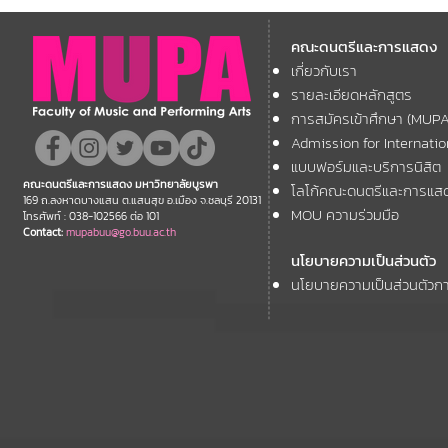
มหาวิทยาลัยบูรพา ขอแสดง
มหาวิทยาลัย
คณะดนตรีและการแสดง
ความยินดี กับคณาจารย์ของ
โครงการ Th
เกี่ยวกับเรา
11th ASEAN+
คณะฯ ที่ได้รับการตอบรับให้นำ
Forum
รายละเอียดหลักสูตร
เสนอผลงานวิชาการ ในงาน
การสมัครเข้าศึกษา (MUP
ประชุมวิชาการระดับชาติและ
Admission for Internati
นานาชาติ "ศิลปกรรมวิจัย"
แบบฟอร์มและบริการนิสิต
คณะดนตรีและการแสดง มหาวิทยาลัยบูรพา
โลโก้คณะดนตรีและการแส
ประจำปี 2569 (FAR 12)
169 ถ.ลงหาดบางแสน ต.แสนสุข อ.เมือง จ.ชลบุรี 20131
MOU ความร่วมมือ
โทรศัพท์ : 038-102566 ต่อ 101
Contact:
mupabuu@go.buu.ac.th
นโยบายความเป็นส่วนตัว
นโยบายความเป็นส่วนตัวกา