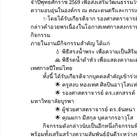
จําปีพุทธศักราช 2569 เพื่อส่งเสริมวัฒนธร
ความอบอุ่นในองค์กร ณ คณะดนตรีและการแส
	✨โดยได้รับเกียรติจาก รองศาสตราจารย์
กล่าวคำอวยพรเนื่องในโอกาสเทศกาลสงกรานต์
กิจกรรม
ภายในงานมีกิจกรรมสำคัญ ได้แก่
		💧 พิธีสรงน้ำพระ เพื่อความเป็นสิร
		🙏 พิธีรดน้ำดำหัว เพื่อแสดงความเคารพต่อคณาจารย์อาวุโส และขอพรเนื่องใน
เทศกาลปีใหม่ไทย
	ทั้งนี้ ได้รับเกียรติจากบุคคลสำคัญเข้าร
		🌟 ครูสงบ ทองเทศ ศิลปินอาวุโส
		🌟 รองศาสตราจารย์ ดร.เสกสรรค์ ตันยาภิรมย์ คณบดีคณะศิลปกรรมศาสตร์ 
มหาวิทยาลัยบูรพา
		🌟 ผู้ช่วยศาสตราจารย์ ดร.จันทน
		🌟 คุณผกา มีสกุล บุคลากรอาวุโส
	กิจกรรมดังกล่าวนับเป็นอีกหนึ่งกิจกรรมที่สะท้อนถึงการสืบสานวัฒนธรรมไทยอันทรงคุณค่า 
พร้อมทั้งเสริมสร้างความสัมพันธ์อันดีระหว่า