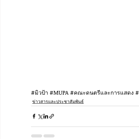
#ม
ิวป้า 
#MUPA
#คณะดนตร
ีและการแสดง 
#
ข่าวสารและประชาสัมพันธ์