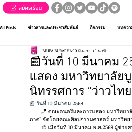
สมัครเรียน
All Posts
ข่าวสารและประชาสัมพันธ์
กิจกรรม
บทควา
MUPA BURAPHA
10 มี.ค.
ยาว 1 นาที
ข่าวทุนการศึกษา
MUPA ชวนชม👀🍿
MUPA On Stage
📰วันที่ 10 มีนาคม
แสดง มหาวิทยาลัยบู
Western Music
Applied Performing Art
Creative Thai
นิทรรศการ “ว่าวไทย
การประกวดขับร้องเพลงไทยลูกทุ่ง
การประกวดดนตรีไทยระ
📰 วันที่ 10 มีนาคม 2569
	🪁 คณะดนตรีและการแสดง มหาวิทยาลัยบูรพา เข้าร่วมการจัดนิทรรศการ “ว่าวไทย 4 
ภาค” จัดโดยคณะศิลปกรรมศาสตร์ มหาวิทย
MUPA ACADEMY
MUPAC
การประชุมวิชาการและงานสร
	🎨 เมื่อวันที่ 10 มีนาคม พ.ศ.2569 ผู้ช่วยศาสตราจารย์ ดร.ไพบูลย์ โสภณสุวภาพ คณบดีคณะ