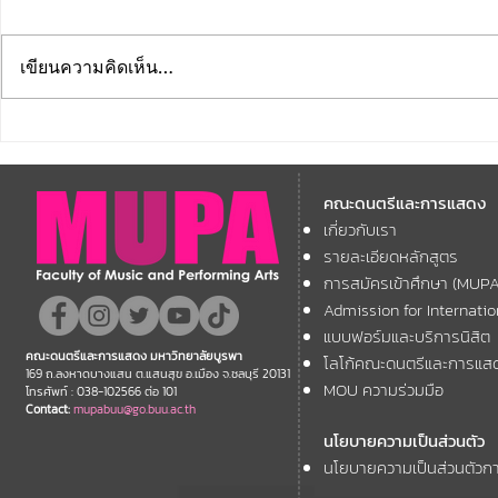
เขียนความคิดเห็น…
คณะดนตรีและการแสดง
คณะดนตรีแ
มหาวิทยาลัยบูรพา ขอแสดง
มหาวิทยาลัย
คณะดนตรีและการแสดง
ความยินดี กับคณาจารย์ของ
โครงการ Th
เกี่ยวกับเรา
11th ASEAN+
คณะฯ ที่ได้รับการตอบรับให้นำ
Forum
รายละเอียดหลักสูตร
เสนอผลงานวิชาการ ในงาน
การสมัครเข้าศึกษา (MUP
ประชุมวิชาการระดับชาติและ
Admission for Internati
นานาชาติ "ศิลปกรรมวิจัย"
แบบฟอร์มและบริการนิสิต
คณะดนตรีและการแสดง มหาวิทยาลัยบูรพา
โลโก้คณะดนตรีและการแส
ประจำปี 2569 (FAR 12)
169 ถ.ลงหาดบางแสน ต.แสนสุข อ.เมือง จ.ชลบุรี 20131
MOU ความร่วมมือ
โทรศัพท์ : 038-102566 ต่อ 101
Contact:
mupabuu@go.buu.ac.th
นโยบายความเป็นส่วนตัว
นโยบายความเป็นส่วนตัวกา