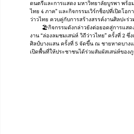
ดนตรีและการแสดง มหาวิทยาลัยบูรพา พร้อมด
ไทย 4 ภาค” และกิจกรรมเวิร์กช็อปที่เปิดโอกาสใ
ว่าวไทย ควบคู่กับการสร้างสรรค์งานศิลปะร่ว
	🏖️กิจกรรมดังกล่าวยังต่อยอดสู่การแสดง ว่าวยักษ์นานาชาติ (Inflatable Kite) ภายใต้ชื่อ
งาน “ล่องลมชมเสน่ห์ วิถีว่าวไทย” ครั้งที่ 2 
ศิลป์บางแสน ครั้งที่ 5 จัดขึ้น ณ ชายหาดบาง
เปิดพื้นที่ให้ประชาชนได้ร่วมสัมผัสเสน่ห์ของ