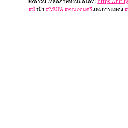
📸ดาวน์โหลดภาพทั้งหมดได้ที่: 
https://bit.l
#ม
ิวป้า 
#MUPA
#คณะดนตร
ีและการแสดง 
#