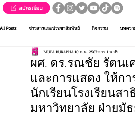
สมัครเรียน
All Posts
ข่าวสารและประชาสัมพันธ์
กิจกรรม
บทควา
MUPA BURAPHA
10 ต.ค. 2567
ยาว 1 นาที
ข่าวทุนการศึกษา
MUPA ชวนชม👀🍿
MUPA On Stage
ผศ. ดร.รณชัย รัตน
และการแสดง ให้กา
Western Music
Applied Performing Art
Creative Thai
นักเรียนโรงเรียนสา
การประกวดขับร้องเพลงไทยลูกทุ่ง
การประกวดดนตรีไทยระ
มหาวิทยาลัย ฝ่ายมั
MUPA ACADEMY
MUPAC
การประชุมวิชาการและงานสร