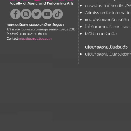
เสนอผลงานวิชาการ ในงาน
การสมัครเข้าศึกษา (MUP
ประชุมวิชาการระดับชาติและ
Admission for Internati
นานาชาติ "ศิลปกรรมวิจัย"
แบบฟอร์มและบริการนิสิต
คณะดนตรีและการแสดง มหาวิทยาลัยบูรพา
โลโก้คณะดนตรีและการแส
ประจำปี 2569 (FAR 12)
169 ถ.ลงหาดบางแสน ต.แสนสุข อ.เมือง จ.ชลบุรี 20131
MOU ความร่วมมือ
โทรศัพท์ : 038-102566 ต่อ 101
Contact:
mupabuu@go.buu.ac.th
นโยบายความเป็นส่วนตัว
นโยบายความเป็นส่วนตัวกา