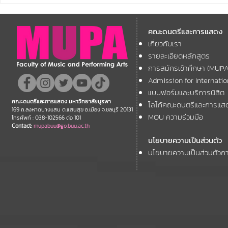
คณะดนตรีและการแสดง
คณะดนตรีแ
มหาวิทยาลัยบูรพา ขอแสดง
มหาวิทยาลัย
คณะดนตรีและการแสดง
ความยินดี กับคณาจารย์ของ
โครงการ Th
เกี่ยวกับเรา
11th ASEAN+
คณะฯ ที่ได้รับการตอบรับให้นำ
Forum
รายละเอียดหลักสูตร
เสนอผลงานวิชาการ ในงาน
การสมัครเข้าศึกษา (MUP
ประชุมวิชาการระดับชาติและ
Admission for Internati
นานาชาติ "ศิลปกรรมวิจัย"
แบบฟอร์มและบริการนิสิต
คณะดนตรีและการแสดง มหาวิทยาลัยบูรพา
โลโก้คณะดนตรีและการแส
ประจำปี 2569 (FAR 12)
169 ถ.ลงหาดบางแสน ต.แสนสุข อ.เมือง จ.ชลบุรี 20131
MOU ความร่วมมือ
โทรศัพท์ : 038-102566 ต่อ 101
Contact:
mupabuu@go.buu.ac.th
นโยบายความเป็นส่วนตัว
นโยบายความเป็นส่วนตัวกา