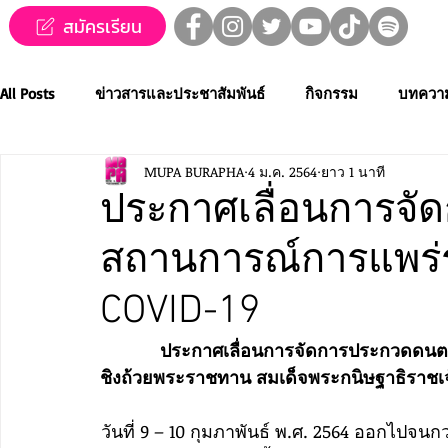
สมัครเรียน
All Posts
ข่าวสารและประชาสัมพันธ์
กิจกรรม
บทควา
MUPA BURAPHA
4 ม.ค. 2564
ยาว 1 นาที
ข่าวทุนการศึกษา
MUPA ชวนชม👀🍿
MUPA On Stage
ประกาศเลื่อนการจั
สถานการณ์การแพร่ร
Western Music
Applied Performing Art
Creative Thai
COVID-19
การประกวดขับร้องเพลงไทยลูกทุ่ง
การประกวดดนตรีไทยระ
ประกาศเลื่อนการจัดการประกวดดนตรีไ
ชิงถ้วยพระราชทาน สมเด็จพระกนิษฐาธิราช
MUPA ACADEMY
MUPAC
การประชุมวิชาการและงานสร
วันที่ 9 – 10 กุมภาพันธ์ พ.ศ. 2564 ออกไป