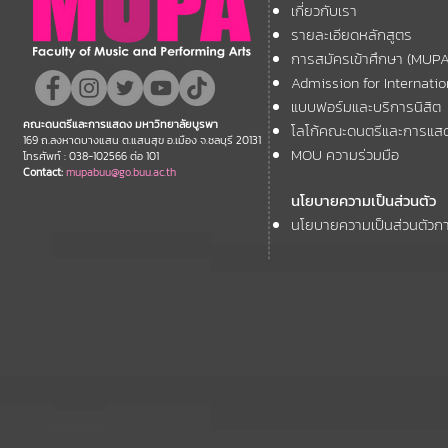
เกี่ยวกับเรา
11th ASEAN+
คณะฯ ที่ได้รับการตอบรับให้นำ
Forum
รายละเอียดหลักสูตร
เสนอผลงานวิชาการ ในงาน
การสมัครเข้าศึกษา (MUP
ประชุมวิชาการระดับชาติและ
Admission for Internati
นานาชาติ "ศิลปกรรมวิจัย"
แบบฟอร์มและบริการนิสิต
คณะดนตรีและการแสดง มหาวิทยาลัยบูรพา
โลโก้คณะดนตรีและการแส
ประจำปี 2569 (FAR 12)
169 ถ.ลงหาดบางแสน ต.แสนสุข อ.เมือง จ.ชลบุรี 20131
MOU ความร่วมมือ
โทรศัพท์ : 038-102566 ต่อ 101
Contact:
mupabuu@go.buu.ac.th
นโยบายความเป็นส่วนตัว
นโยบายความเป็นส่วนตัวกา