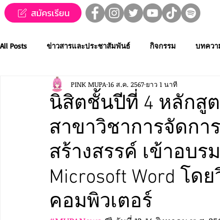
สมัครเรียน
All Posts
ข่าวสารและประชาสัมพันธ์
กิจกรรม
บทควา
PINK MUPA
16 ส.ค. 2567
ยาว 1 นาที
ข่าวทุนการศึกษา
MUPA ชวนชม👀🍿
MUPA On Stage
นิสิตชั้นปีที่ 4 หลั
สาขาวิชาการจัดการ
Western Music
Applied Performing Art
Creative Thai
สร้างสรรค์ เข้าอบ
การประกวดขับร้องเพลงไทยลูกทุ่ง
การประกวดดนตรีไทยระ
Microsoft Word โด
คอมพิวเตอร์
MUPA ACADEMY
MUPAC
การประชุมวิชาการและงานสร