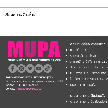
เขียนความคิดเห็น…
มหาวิทยาลัยบูรพา ขอเชิญนิสิต
ขอเชิญชวน
เก่าทุกรุ่น ทุกยุค ร่วมงาน BUU
และผู้ที่รักใ
ALUMNI CONCERT 2026
คณะดนตรีและการแสดง
สัมผัสความย
คอนเสิร์ตการกุศล คืนสู่เหย้า
เกี่ยวกับเรา
"SEA WIND 
รายละเอียดหลักสูตร
ศิษย์เก่าเทา-ทอง
การสมัครเข้าศึกษา (MUP
Admission for Internati
แบบฟอร์มและบริการนิสิต
คณะดนตรีและการแสดง มหาวิทยาลัยบูรพา
โลโก้คณะดนตรีและการแส
169 ถ.ลงหาดบางแสน ต.แสนสุข อ.เมือง จ.ชลบุรี 20131
MOU ความร่วมมือ
โทรศัพท์ : 038-102566 ต่อ 101
Contact:
mupabuu@go.buu.ac.th
นโยบายความเป็นส่วนตัว
นโยบายความเป็นส่วนตัวกา