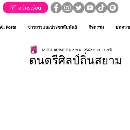
สมัครเรียน
All Posts
ข่าวสารและประชาสัมพันธ์
กิจกรรม
บทควา
MUPA BURAPHA
2 พ.ค. 2562
ยาว 1 นาที
ข่าวทุนการศึกษา
MUPA ชวนชม👀🍿
MUPA On Stage
ดนตรีศิลป์ถิ่นสยาม
Western Music
Applied Performing Art
Creative Thai
การประกวดขับร้องเพลงไทยลูกทุ่ง
การประกวดดนตรีไทยระ
MUPA ACADEMY
MUPAC
การประชุมวิชาการและงานสร