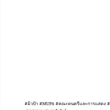
#ม
ิวป้า 
#MUPA
#คณะดนตร
ีและการแสดง 
#