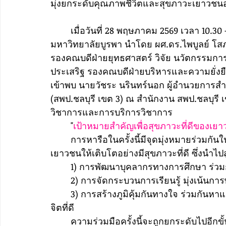
มุ่งยกระดับคุณภาพชีวิตและสุขภาวะเยาวชนอย่
	​เมื่อวันที่ 28 พฤษภาคม 2569 เวลา 10.30 - 12.00 น. คณะผู้บริหารคณะดนตรีและการแสดง 
มหาวิทยาลัยบูรพา นำโดย ผศ.ดร.ไพบูลย์ โสภ
รองคณบดีฝ่ายยุทธศาสตร์ วิจัย นวัตกรรมการเ
ประเสริฐ รองคณบดีฝ่ายบริหารและความยั่งยื
​เข้าพบ นายวัชระ นรินทร์นอก ผู้อำนวยการสำ
(สพป.ชลบุรี เขต 3) ณ สำนักงาน สพป.ชลบุรี 
วิชาการและการบริการวิชาการ
	"
เป้าหมายสำคัญเพื่อสุขภาวะที่ดีของเยา
	การหารือในครั้งนี้มีจุดมุ่งหมายร่วมกันในการยกระดับคุณภาพชีวิตและศักยภาพของ
เยาวชนให้เติบโตอย่างมีสุขภาวะที่ดี ซึ่งนำไปส
	1) ​การพัฒนาบุคลากรทางการศึกษา ร่
	2) ​การจัดกระบวนการเรียนรู้ มุ่งเน
	3) ​การสร้างภูมิคุ้มกันทางใจ ร่วมกันหาแนวทางดูแลและส่งเสริมให้เด็กและเยาวชนมีสุขภาพ
จิตที่ดี
	ความร่วมมือครั้งนี้จะถูกยกระดับไปอีกขั้น โดยใน วันศุกร์ที่ 5 มิถุนายน 2569 จะมีพิธีลงนาม