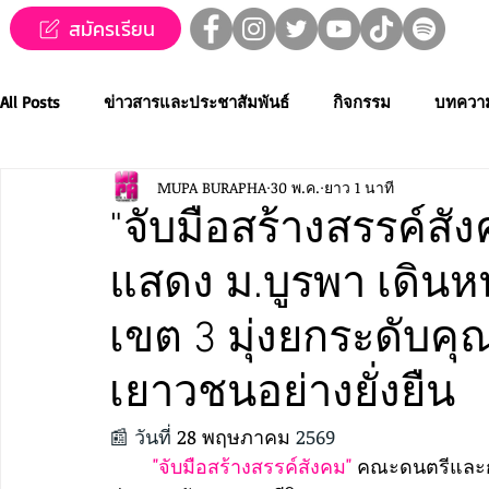
สมัครเรียน
All Posts
ข่าวสารและประชาสัมพันธ์
กิจกรรม
บทควา
MUPA BURAPHA
30 พ.ค.
ยาว 1 นาที
ข่าวทุนการศึกษา
MUPA ชวนชม👀🍿
MUPA On Stage
"​จับมือสร้างสรรค์
แสดง ม.บูรพา เดินหน
Western Music
Applied Performing Art
Creative Thai
เขต 3 มุ่งยกระดับค
การประกวดขับร้องเพลงไทยลูกทุ่ง
การประกวดดนตรีไทยระ
เยาวชนอย่างยั่งยืน
📰 วันที่ 
28 พฤษภาคม
 2569
MUPA ACADEMY
MUPAC
การประชุมวิชาการและงานสร
"​จับมือสร้างสรรค์สังคม" 
คณะดนตรีและกา