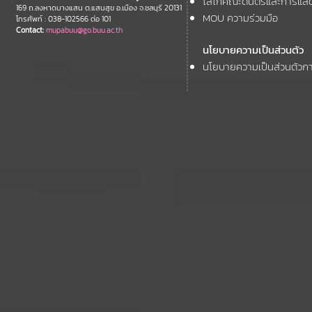
โลโก้คณะดนตรีและการแส
ประจำปี 2569 (FAR 12)
169 ถ.ลงหาดบางแสน ต.แสนสุข อ.เมือง จ.ชลบุรี 20131
MOU ความร่วมมือ
โทรศัพท์ : 038-102566 ต่อ 101
Contact:
mupabuu@go.buu.ac.th
นโยบายความเป็นส่วนตัว
นโยบายความเป็นส่วนตัวกา