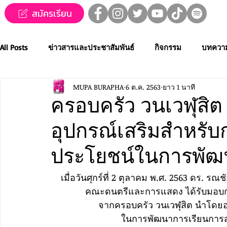
สมัครเรียน
All Posts
ข่าวสารและประชาสัมพันธ์
กิจกรรม
บทควา
MUPA BURAPHA
6 ต.ค. 2563
ยาว 1 นาที
ข่าวทุนการศึกษา
MUPA ชวนชม👀🍿
MUPA On Stage
ครอบครัว วนเวฬุสิต
อุปกรณ์เสริมสำหรับก
Western Music
Applied Performing Art
Creative Thai
ประโยชน์ในการพัฒ
การประกวดขับร้องเพลงไทยลูกทุ่ง
การประกวดดนตรีไทยระ
เมื่อวันศุกร์ที่ 2 ตุลาคม พ.ศ. 2563 ดร.
คณะดนตรีและการแสดง ได้รับมอบกล
จากครอบครัว วนเวฬุสิต นำโดยอา
MUPA ACADEMY
MUPAC
การประชุมวิชาการและงานสร
ในการพัฒนาการเรียนกา