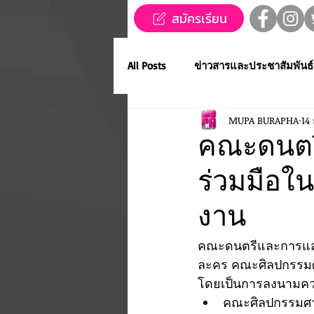
สมัครเรียน
All Posts
ข่าวสารและประชาสัมพันธ์
MUPA BURAPHA
14
ข่าวทุนการศึกษา
MUPA ชวนช
คณะดนตร
ร่วมมือใ
Western Music
Applied Perfo
งาน
การประกวดขับร้องเพลงไทยลูกทุ่ง
คณะดนตรีและการแสด
ละคร คณะศิลปกรรมศาส
โดยเป็นการลงนามควา
MUPA ACADEMY
MUPAC
คณะศิลปกรรมศา