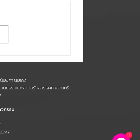
PAชวนชม👀🍿 คณะดนตรี
ารแสดง ขอเชิญทุกท่าน
️ มิวสิควิดีโอเพลง
รีและการแสดง
GUY ของศิลปินวง
วัฒนธรรมและงานสร้างสรรค์ทางดนตรี
n's Light
ง
กิจกรรม
T
DEMY
1