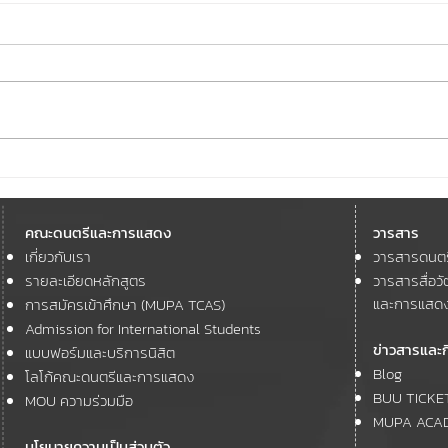
คณะดนตรีและการแสดง
#MU
มหาวิทยาลัยบูรพา เข้าร่วม
และก
คณะดนตรีและการแสดง
วารสาร
โครงการ The 21st ASEAN and
ชม 🎞
เกี่ยวกับเรา
วารสารดนต
11th ASEAN+3 Youth Cultural
GOOD
Forum
รายละเอียดหลักสูตร
วารสารสื่อ
Satur
และการแสด
การสมัครเข้าศึกษา (MUPA TCAS)
Admission for International Students
ข่าวสารและ
แบบฟอร์มและบริการนิสิต
Blog
โลโก้คณะดนตรีและการแสดง
BUU TICKE
MOU ความร่วมมือ
MUPA ACA
นโยบายความเป็นส่วนตัว