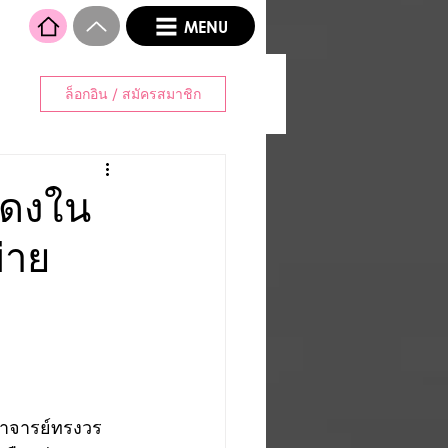
MENU
ล็อกอิน / สมัครสมาชิก
สดงใน
่าย
อาจารย์ทรงวร