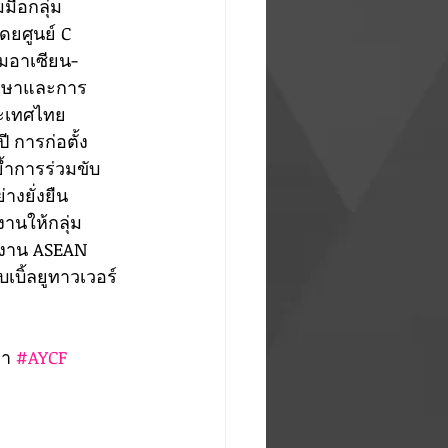
ือกลุ่ม
ยศูนย์ C 
มอาเซียน-
ศึกษาและการ
ระเทศไทย 
 การก่อตั้ง
้ำการร่วมขับ
งยั่งยืน 
งานให้กลุ่ม
นงาน ASEAN 
เบิ้ลยูทาวเวอร์ 
พา 
#AYCF