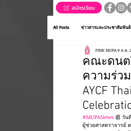
สมัครเรียน
All Posts
ข่าวสารและประชาสัมพันธ์
PINK MUPA
9 ส.ค. 
ข่าวทุนการศึกษา
MUPA ชวนช
คณะดนตร
ความร่วมม
Western Music
Applied Perfo
AYCF Tha
การประกวดขับร้องเพลงไทยลูกทุ่ง
Celebrati
#MUPANews
 📰 วัน
MUPA ACADEMY
MUPAC
ผู้ช่วยศาสตราจารย์ 