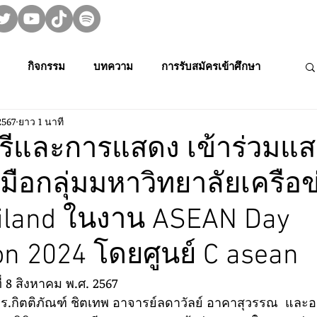
กิจกรรม
บทความ
การรับสมัครเข้าศึกษา
2567
ยาว 1 นาที
ม👀🍿
MUPA On Stage 🌟
งานวิจัย
ีและการแสดง เข้าร่วมแ
ือกลุ่มมหาวิทยาลัยเครือข
rming Art
Creative Thai Music and Dance
Media Cult.
iland ในงาน ASEAN Day
การประกวดดนตรีไทยระดับนักเรียนภาคตะ
on 2024 โดยศูนย์ C asean
ที่ 8 สิงหาคม พ.ศ. 2567 
การประชุมวิชาการและงานสร้างสรรค์
ดร.กิตติภัณฑ์ ชิตเทพ อาจารย์ลดาวัลย์ อาคาสุวรรณ  และ