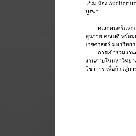
📍ณ ห้อง Auditoriu
บูรพา
	คณะดนตรีและการแสดง มหาวิทยาลัยบูรพา นำโดย ผู้ช่วยศาสตราจารย์ ดร.ไพบูลย์ โสภณ
สุวภาพ คณบดี พร้อม
เวชศาสตร์ มหาวิทยา
	การเข้าร่วมงานครั้งนี้สะท้อนถึงความสัมพันธ์อันดีและความร่วมมือทางวิชาการระหว่างส่วน
งานภายในมหาวิทยาลั
วิชาการ เพื่อก้าวสู่ก