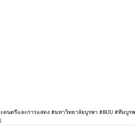
ะดนตร
ีและการแสดง 
#มหาว
ิทยาลัยบูรพา 
#BUU
#ท
ีมบูร
์