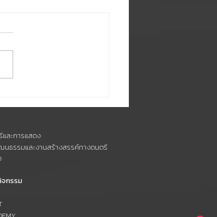
PAชวนชม👀🍿 คณะดนตรี
ารแสดง ขอเชิญทุกท่าน
️ มิวสิควิดีโอเพลง
รีและการแสดง
GUY ของศิลปินวง
วัฒนธรรมและงานสร้างสรรค์ทางดนตรี
n's Light
ง
กิจกรรม
T
DEMY