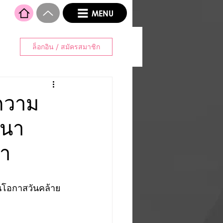
MENU
ล็อกอิน / สมัครสมาชิก
ความ
ปนา
พา