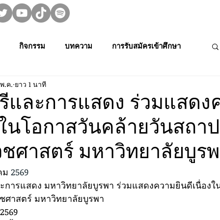
กิจกรรม
บทความ
การรับสมัครเข้าศึกษา
 พ.ค.
ยาว 1 นาที
ม👀🍿
MUPA On Stage 🌟
งานวิจัย
ีและการแสดง ร่วมแสดง
่องในโอกาสวันคล้ายวันสถา
rming Art
Creative Thai Music and Dance
Media Cult.
ศาสตร์ มหาวิทยาลัยบูร
การประกวดดนตรีไทยระดับนักเรียนภาคตะ
คม
 2569
ศาสตร์ มหาวิทยาลัยบูรพา 
การประชุมวิชาการและงานสร้างสรรค์
 2569