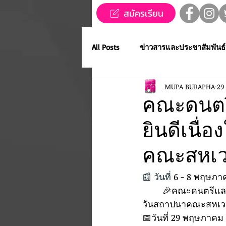
สมัครเรียน
All Posts
ข่าวสารและประชาสัมพันธ์
MUPA BURAPHA
29
ข่าวทุนการศึกษา
MUPA ชวนช
คณะดนตร
ยินดีเนื
Western Music
Applied Perfo
คณะสหเวช
การประกวดขับร้องเพลงไทยลูกทุ่ง
📰 วันที่ 
6 - 8 พฤษภา
	🎉คณะดนตรีและการแสดง มหาวิทยาลัยบูรพา ร่วมแสดงความยินดีเนื่องในโอกาสวันคล้าย
วันสถาปนาคณะสหเวช
MUPA ACADEMY
MUPAC
📅วันที่ 29 พฤษภาคม