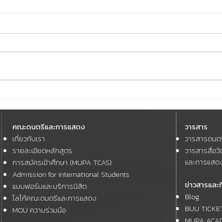
คณะดนตรีและการแสดง
#MU
มหาวิทยาลัยบูรพา เข้าร่วม
และก
คณะดนตรีและการแสดง
วารสาร
โครงการ The 21st ASEAN and
ชม 🎞
เกี่ยวกับเรา
วารสารดนต
11th ASEAN+3 Youth Cultural
GOOD
Forum
รายละเอียดหลักสูตร
วารสารสื่อ
Satur
และการแสด
การสมัครเข้าศึกษา (MUPA TCAS)
Admission for International Students
ข่าวสารและ
แบบฟอร์มและบริการนิสิต
Blog
โลโก้คณะดนตรีและการแสดง
BUU TICKE
MOU ความร่วมมือ
MUPA ACA