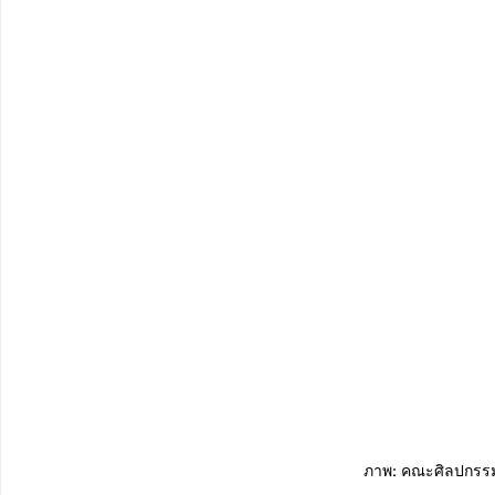
ภาพ: คณะศิลปกรรม