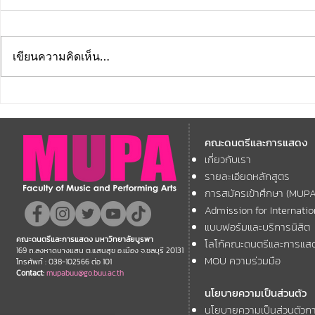
เขียนความคิดเห็น…
คณะดนตรีและการแสดง
คณะดนตรีแ
มหาวิทยาลัยบูรพา ขอแสดง
มหาวิทยาลัย
คณะดนตรีและการแสดง
ความยินดี กับคณาจารย์ของ
โครงการ Th
เกี่ยวกับเรา
11th ASEAN+
คณะฯ ที่ได้รับการตอบรับให้นำ
Forum
รายละเอียดหลักสูตร
เสนอผลงานวิชาการ ในงาน
การสมัครเข้าศึกษา (MUP
ประชุมวิชาการระดับชาติและ
Admission for Internati
นานาชาติ "ศิลปกรรมวิจัย"
แบบฟอร์มและบริการนิสิต
คณะดนตรีและการแสดง มหาวิทยาลัยบูรพา
โลโก้คณะดนตรีและการแส
ประจำปี 2569 (FAR 12)
169 ถ.ลงหาดบางแสน ต.แสนสุข อ.เมือง จ.ชลบุรี 20131
MOU ความร่วมมือ
โทรศัพท์ : 038-102566 ต่อ 101
Contact:
mupabuu@go.buu.ac.th
นโยบายความเป็นส่วนตัว
นโยบายความเป็นส่วนตัวกา