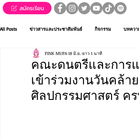
สมัครเรียน
All Posts
ข่าวสารและประชาสัมพันธ์
กิจกรรม
บทควา
PINK MUPA
18 มิ.ย.
ยาว 1 นาที
ข่าวทุนการศึกษา
MUPA ชวนชม👀🍿
MUPA On Stage
คณะดนตรีและการแส
เข้าร่วมงานวันคล้
Western Music
Applied Performing Art
Creative Thai
ศิลปกรรมศาสตร์ คร
การประกวดขับร้องเพลงไทยลูกทุ่ง
การประกวดดนตรีไทยระ
MUPA ACADEMY
MUPAC
การประชุมวิชาการและงานสร