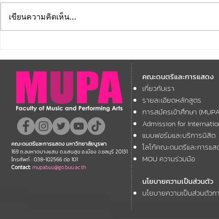
เขียนความคิดเห็น…
คณะดนตรีและการแสดง
คณะดนตรีแ
มหาวิทยาลัยบูรพา ขอแสดง
มหาวิทยาลัย
คณะดนตรีและการแสดง
ความยินดี กับคณาจารย์ของ
โครงการ Th
เกี่ยวกับเรา
11th ASEAN+
คณะฯ ที่ได้รับการตอบรับให้นำ
Forum
รายละเอียดหลักสูตร
เสนอผลงานวิชาการ ในงาน
การสมัครเข้าศึกษา (MUP
ประชุมวิชาการระดับชาติและ
Admission for Internati
นานาชาติ "ศิลปกรรมวิจัย"
แบบฟอร์มและบริการนิสิต
คณะดนตรีและการแสดง มหาวิทยาลัยบูรพา
โลโก้คณะดนตรีและการแส
ประจำปี 2569 (FAR 12)
169 ถ.ลงหาดบางแสน ต.แสนสุข อ.เมือง จ.ชลบุรี 20131
MOU ความร่วมมือ
โทรศัพท์ : 038-102566 ต่อ 101
Contact:
mupabuu@go.buu.ac.th
นโยบายความเป็นส่วนตัว
นโยบายความเป็นส่วนตัวกา