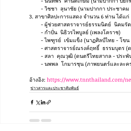
	- นันทพร  ศานติเกษม (นามปากกา ปิยะพ
	- วิชชา  ลุนาชัย (นามปากกา ประชาคม 
3. สาขาศิลปะการแสดง จำนวน 6 ท่าน ได้แก่
	- ผู้ช่วยศาสตราจารย์ธรรมนิตย์  นิคมรัต
	- กำปั่น  นิธิวรไพบูลย์ (เพลงโคราช)
	- ไพฑูรย์  เข้มแข็ง (นาฏศิลป์ไทย - โข
	- ศาสตราจารย์ณรงค์ฤทธิ์  ธรรมบุตร (ดน
	- สลา  คุณวุฒิ (ดนตรีไทยสากล - ประพัน
	- นพพล  โกมารชุน (ภาพยนตร์และละคร
อ้างอิง: 
https://www.tnnthailand.com/new
ข่าวสารและประชาสัมพันธ์