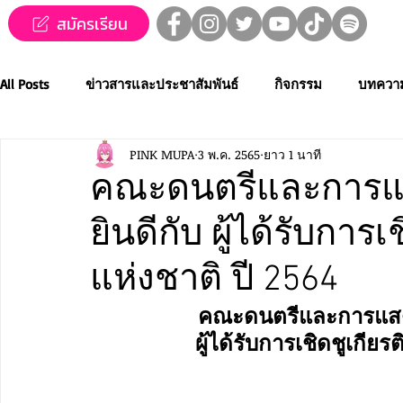
สมัครเรียน
All Posts
ข่าวสารและประชาสัมพันธ์
กิจกรรม
บทควา
PINK MUPA
3 พ.ค. 2565
ยาว 1 นาที
ข่าวทุนการศึกษา
MUPA ชวนชม👀🍿
MUPA On Stage
คณะดนตรีและการแ
ยินดีกับ ผู้ได้รับการเ
Western Music
Applied Performing Art
Creative Thai
แห่งชาติ ปี 2564
การประกวดขับร้องเพลงไทยลูกทุ่ง
การประกวดดนตรีไทยระ
คณะดนตรีและการแสด
ผู้ได้รับการเชิดชูเกียร
MUPA ACADEMY
MUPAC
การประชุมวิชาการและงานสร