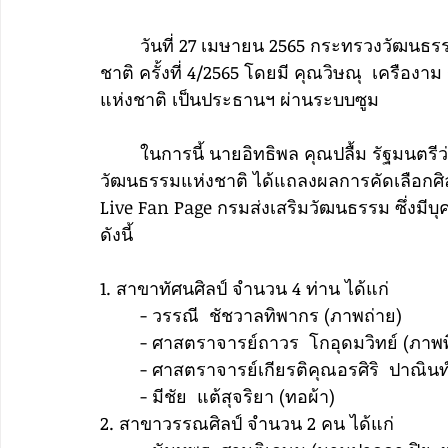
	วันที่ 27 เมษายน 2565 กระทรวงวัฒนธรรม หลังมีการประชุมคณะกรรมการวัฒนธรรมแห่ง
ชาติ ครั้งที่ 4/2565 โดยมี คุณวิษณุ  เคร
แห่งชาติ เป็นประธานฯ ผ่านระบบซูม 
	ในการนี้ นายอิทธิพล คุณปลื้ม รัฐมนตรีว่าการกระทรวงวัฒนธรรม รองประธานกรรมการ
วัฒนธรรมแห่งชาติ ได้แถลงผลการคัดเลือกศิล
Live Fan Page กรมส่งเสริมวัฒนธรรม ซึ่งมีบุค
ดังนี้
1. สาขาทัศนศิลป์ จำนวน 4 ท่าน ได้แก่
	- วรรณี  ชัชวาลทิพากร (ภาพถ่าย)
	- ศาสตราจารย์ถาวร  โกอุดมวิทย์ (ภาพพ
	- ศาสตราจารย์เกียรติคุณอรศิริ  ปาณินท
	- มีชัย  แต้สุจริยา (ทอผ้า)
2. สาขาวรรณศิลป์ จำนวน 2 คน ได้แก่