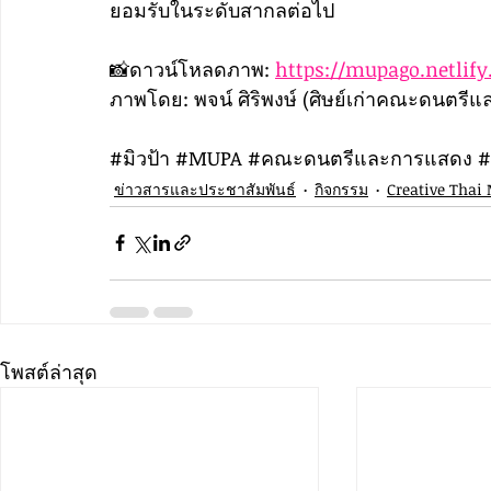
ยอมรับในระดับสากลต่อไป
📸ดาวน์โหลดภาพ: 
https://mupago.netlify
ภาพโดย: พจน์ ศิริพงษ์ (ศิษย์เก่าคณะดนตรี
#ม
ิวป้า 
#MUPA
#คณะดนตร
ีและการแสดง 
#
ข่าวสารและประชาสัมพันธ์
กิจกรรม
Creative Thai
โพสต์ล่าสุด