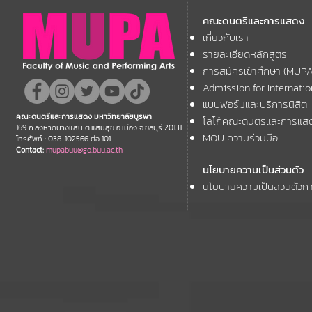
มหาวิทยาลัยบูรพา ขอแสดง
มหาวิทยาลัย
คณะดนตรีและการแสดง
ความยินดี กับคณาจารย์ของ
โครงการ Th
เกี่ยวกับเรา
11th ASEAN+
คณะฯ ที่ได้รับการตอบรับให้นำ
Forum
รายละเอียดหลักสูตร
เสนอผลงานวิชาการ ในงาน
การสมัครเข้าศึกษา (MUP
ประชุมวิชาการระดับชาติและ
Admission for Internati
นานาชาติ "ศิลปกรรมวิจัย"
แบบฟอร์มและบริการนิสิต
คณะดนตรีและการแสดง มหาวิทยาลัยบูรพา
โลโก้คณะดนตรีและการแส
ประจำปี 2569 (FAR 12)
169 ถ.ลงหาดบางแสน ต.แสนสุข อ.เมือง จ.ชลบุรี 20131
MOU ความร่วมมือ
โทรศัพท์ : 038-102566 ต่อ 101
Contact:
mupabuu@go.buu.ac.th
นโยบายความเป็นส่วนตัว
นโยบายความเป็นส่วนตัวกา