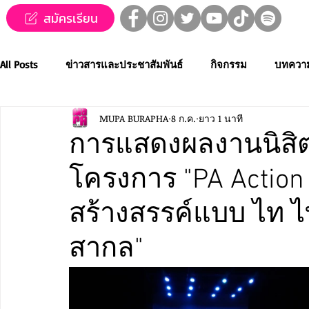
สมัครเรียน
All Posts
ข่าวสารและประชาสัมพันธ์
กิจกรรม
บทควา
MUPA BURAPHA
8 ก.ค.
ยาว 1 นาที
ข่าวทุนการศึกษา
MUPA ชวนชม👀🍿
MUPA On Stage
การแสดงผลงานนิสิต
โครงการ "PA Action
Western Music
Applied Performing Art
Creative Thai
สร้างสรรค์แบบ ไท ไ
การประกวดขับร้องเพลงไทยลูกทุ่ง
การประกวดดนตรีไทยระ
สากล"
MUPA ACADEMY
MUPAC
การประชุมวิชาการและงานสร